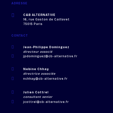
ADRESSE

C&B ALTERNATIVE
16, rue Gaston de Caillavet
75015 Paris
CONTACT

Jean-Philippe Dominguez
directeur associé

jpdominguez@cb-alternative.fr

Nebine Chhay
directrice associée

nchhay@cb-alternative.fr

Julien Cottrel
consultant senior

jcottrel@cb-alternative.fr